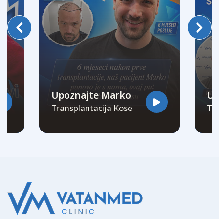
Upoznajte Marko
Up
Transplantacija Kose
Tra