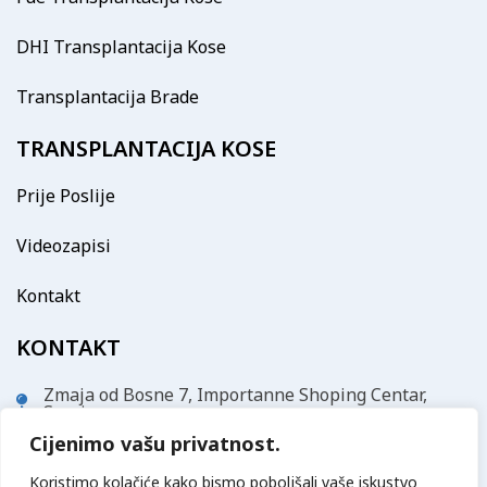
DHI Transplantacija Kose
Transplantacija Brade
TRANSPLANTACIJA KOSE
Prije Poslije
Videozapisi
Kontakt
KONTAKT
Zmaja od Bosne 7, Importanne Shoping Centar,
Sarajevo
Cijenimo vašu privatnost.
info@vatanmed.com
Koristimo kolačiće kako bismo poboljšali vaše iskustvo