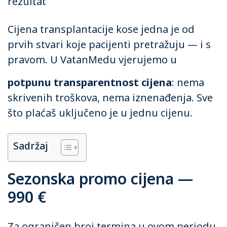
rezultat
Cijena transplantacije kose jedna je od
prvih stvari koje pacijenti pretražuju — i s
pravom. U VatanMedu vjerujemo u
potpunu transparentnost cijena
: nema
skrivenih troškova, nema iznenađenja. Sve
što plaćaš uključeno je u jednu cijenu.
Sadržaj
Sezonska promo cijena —
990 €
Za ograničen broj termina u ovom periodu,