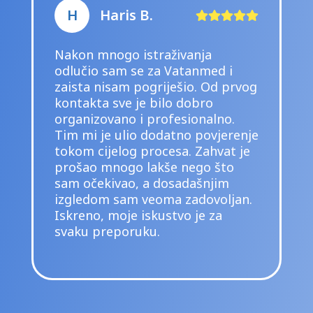
S
Samir S.
Već dva puta sam radio
transplantaciju kose u ovoj klinici
i mogu iskreno reći da sam
veoma zadovoljan. Od prvog
kontakta do završnih kontrola
usluga je bila profesionalna,
ljubazna i posvećena pacijentu.
Sve mi je detaljno objašnjeno, a
tokom zahvata osjećao sam se
sigurno i opušteno. Rezultati
izgledaju prirodno i baš onako
kako sam želio. Topla preporuka
svima koji razmišljaju o
transplantaciji kose.