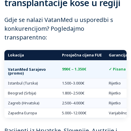
transplantacije kose u regiji
Gdje se nalazi VatanMed u usporedbi s
konkurencijom? Pogledajmo
transparentno:
Lokacija
Prosječna cijena FUE
Garancija
990€ – 1.350€
✓ Pisana
VatanMed Sarajevo
(promo)
Istanbul (Turska)
1.500–3.000€
Rijetko
Beograd (Srbija)
1.800–2.500€
Rijetko
Zagreb (Hrvatska)
2.500–4.000€
Rijetko
Zapadna Europa
5.000–12.000€
Varijabilno
Pacijenti iz Hrvatske, Slovenije, Austrije i