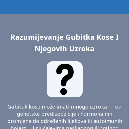
Razumijevanje Gubitka Kose I
Njegovih Uzroka
Gubitak kose može imati mnogo uzroka — od
genetske predispozicije i hormonalnih
promjena do određenih lijekova ili autoimunih
bolesti. U slučajevima nasljednog ili trajnog