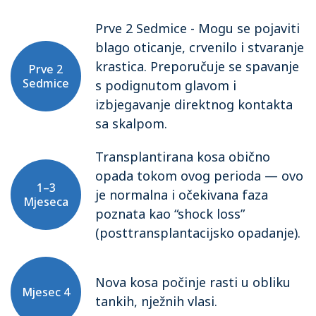
Prve 2 Sedmice - Mogu se pojaviti
blago oticanje, crvenilo i stvaranje
krastica. Preporučuje se spavanje
Prve 2
Sedmice
s podignutom glavom i
izbjegavanje direktnog kontakta
sa skalpom.
Transplantirana kosa obično
opada tokom ovog perioda — ovo
1–3
je normalna i očekivana faza
Mjeseca
poznata kao “shock loss”
(posttransplantacijsko opadanje).
Nova kosa počinje rasti u obliku
Mjesec 4
tankih, nježnih vlasi.