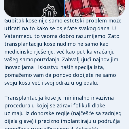
Gubitak kose nije samo estetski problem može
uticati na to kako se osjećate svakog dana. U
Vatanmedu to veoma dobro razumijemo. Zato
transplantaciju kose nudimo ne samo kao
medicinsko rješenje, već kao put ka vraćanju
vašeg samopouzdanja. Zahvaljujući najnovijim
inovacijama i iskustvu naših specijalista,
pomažemo vam da ponovo dobijete ne samo
svoju kosu već i svoj odraz u ogledalu.
Transplantacija kose je minimalno invazivna
procedura u kojoj se zdravi folikuli dlake
uzimaju iz donorske regije (najčešće sa zadnjeg
dijela glave) i precizno implantiraju u područja
pogođena prorjeđivanjem ili ćelavošću.