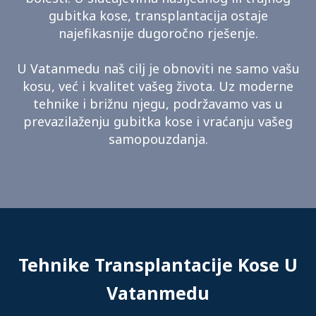
gubitka kose, transplantacija ostaje
najefikasnije dugoročno rješenje.
U Vatanmedu naš cilj je obnoviti ne samo vašu
kosu, već i kvalitet vašeg života. Uz moderne
tehnike i brižnu njegu, podržavamo vas u
prevazilaženju gubitka kose i vraćanju vašeg
samopouzdanja.
Tehnike Transplantacije Kose U
Vatanmedu