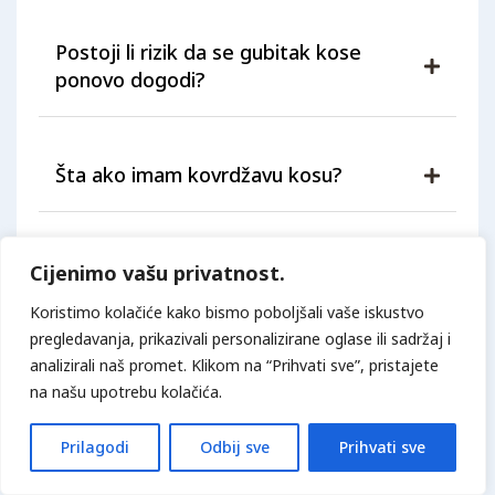
Postoji li rizik da se gubitak kose
ponovo dogodi?
Šta ako imam kovrdžavu kosu?
Postoje li starosna ograničenja?
Cijenimo vašu privatnost.
Koristimo kolačiće kako bismo poboljšali vaše iskustvo
pregledavanja, prikazivali personalizirane oglase ili sadržaj i
Kako Da Započnem Proces?
analizirali naš promet. Klikom na “Prihvati sve”, pristajete
na našu upotrebu kolačića.
Vatanmed Klinika
Prilagodi
Odbij sve
Prihvati sve