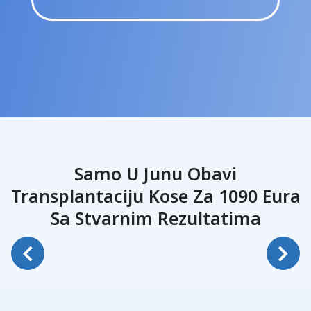
Samo U Junu Obavi
Transplantaciju Kose Za 1090 Eura
Upoznajte Marko
Up
Sa Stvarnim Rezultatima
Transplantacija Kose
Tra