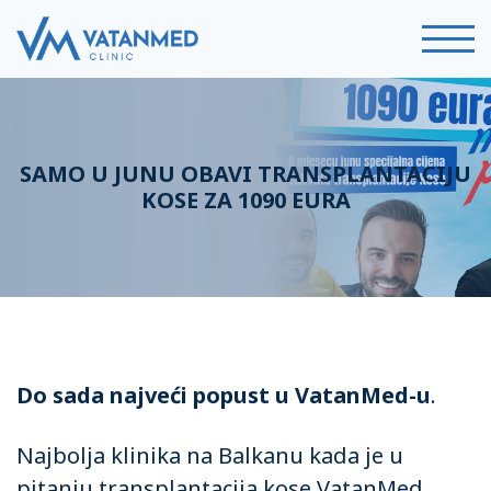
SAMO U JUNU OBAVI TRANSPLANTACIJU
KOSE ZA 1090 EURA
Do sada najveći popust u VatanMed-u
.
Najbolja klinika na Balkanu kada je u
pitanju transplantacija kose VatanMed