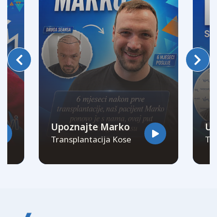
Upoznajte Marko
Up
Transplantacija Kose
Tra