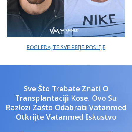
POGLEDAJTE SVE PRIJE POSLIJE
Sve Što Trebate Znati O
Transplantaciji Kose. Ovo Su
Razlozi Zašto Odabrati Vatanmed
Otkrijte Vatanmed Iskustvo