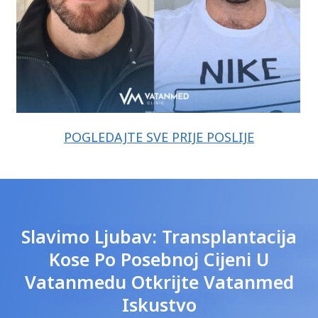
POGLEDAJTE SVE PRIJE POSLIJE
Slavimo Ljubav: Transplantacija
Kose Po Posebnoj Cijeni U
Vatanmedu Otkrijte Vatanmed
Iskustvo