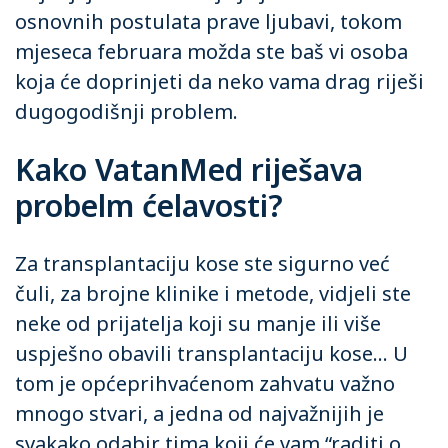
osnovnih postulata prave ljubavi, tokom
mjeseca februara možda ste baš vi osoba
koja će doprinjeti da neko vama drag riješi
dugogodišnji problem.
Kako VatanMed riješava
probelm ćelavosti?
Za transplantaciju kose ste sigurno već
čuli, za brojne klinike i metode, vidjeli ste
neke od prijatelja koji su manje ili više
uspješno obavili transplantaciju kose… U
tom je općeprihvaćenom zahvatu važno
mnogo stvari, a jedna od najvažnijih je
svakako odabir tima koji će vam “raditi o