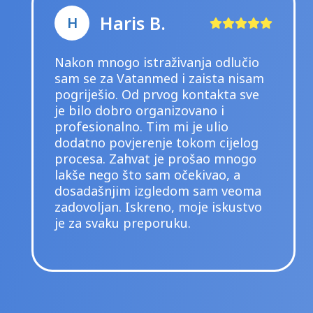
Samir S.
S
 odlučio
Već dva puta sam radio
sta nisam
transplantaciju kose u ovoj 
takta sve
mogu iskreno reći da sam
o i
zadovoljan. Od prvog kont
ulio
završnih kontrola usluga je
 cijelog
profesionalna, ljubazna i 
ao mnogo
pacijentu. Sve mi je detalj
vao, a
objašnjeno, a tokom zahva
am veoma
osjećao sam se sigurno i 
 iskustvo
Rezultati izgledaju prirodn
onako kako sam želio. Top
preporuka svima koji razmi
transplantaciji kose.