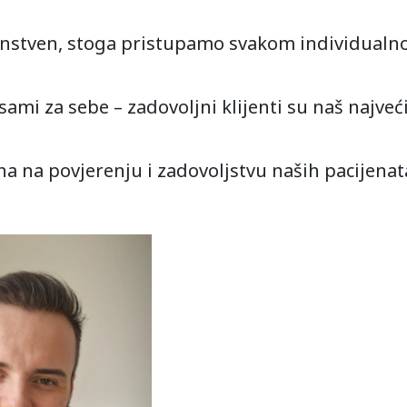
dinstven, stoga pristupamo svakom individualno
sami za sebe – zadovoljni klijenti su naš najveć
na na povjerenju i zadovoljstvu naših pacijenat