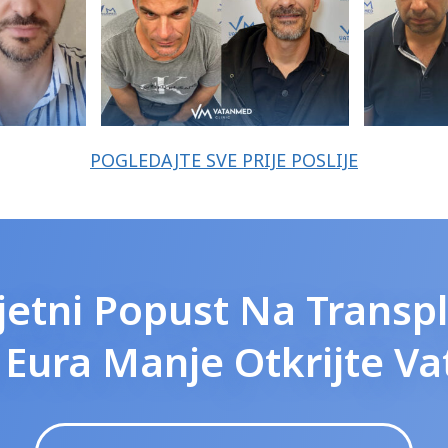
POGLEDAJTE SVE PRIJE POSLIJE
etni Popust Na Transpl
0 Eura Manje Otkrijte V