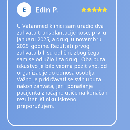
Marko J.
M
dio dva
U Vatanmedu sam prvi put bi
, prvi u
7 mjeseci na transplantaciji 
vembru
Zadovoljan sam dosadašnjim
og
rezultatom i nadam se da će
g čega
rezultat drugog zahvata biti
Oba puta
jednako uspješan. Osoblje je 
tivno, od
veoma ljubazno, pažljivo i
lja.
susretljivo tokom cijelog pro
 uputa
Sve je bilo dobro organizova
nje
moje iskustvo je za svaku poh
 konačan
preporuku.