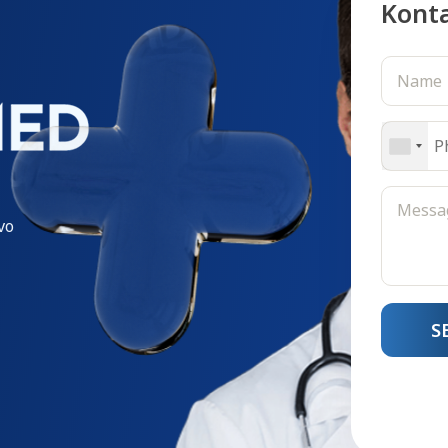
Kont
vo