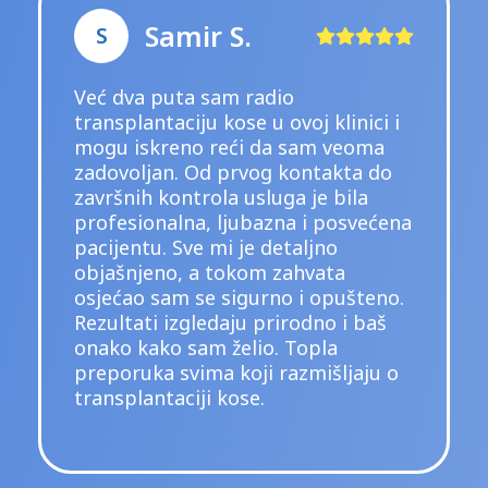
Edin P.
E
U Vatanmed klinici sam ura
klinici i
zahvata transplantacije kose
 veoma
januaru 2025, a drugi u no
akta do
2025. godine. Rezultati prv
 bila
zahvata bili su odlični, zbo
posvećena
sam se odlučio i za drugi. 
no
iskustvo je bilo veoma pozi
ta
organizacije do odnosa osob
opušteno.
Važno je pridržavati se svih
o i baš
nakon zahvata, jer i ponaša
la
pacijenta značajno utiče na
šljaju o
rezultat. Kliniku iskreno
preporučujem.