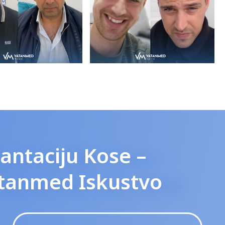
antaciju Kose –
atanmed Iskustvo