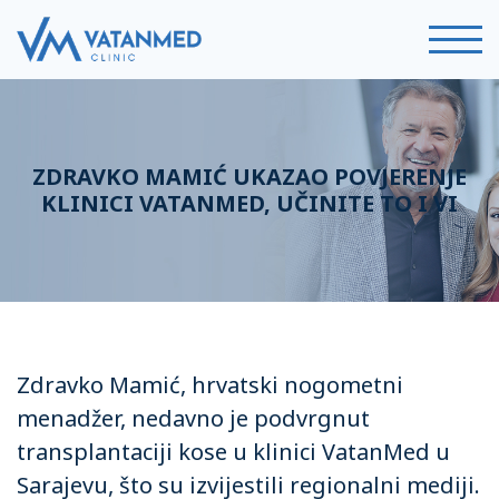
ZDRAVKO MAMIĆ UKAZAO POVJERENJE
KLINICI VATANMED, UČINITE TO I VI
Zdravko Mamić, hrvatski nogometni
menadžer, nedavno je podvrgnut
transplantaciji kose u klinici VatanMed u
Sarajevu, što su izvijestili regionalni mediji.