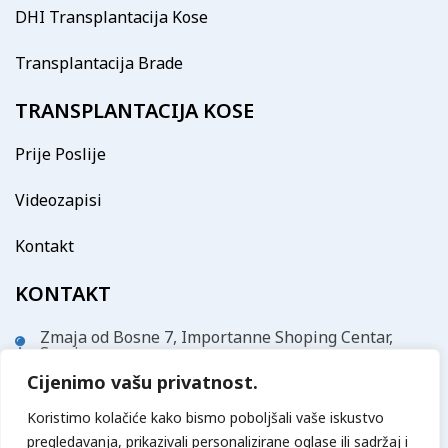
DHI Transplantacija Kose
Transplantacija Brade
TRANSPLANTACIJA KOSE
Prije Poslije
Videozapisi
Kontakt
KONTAKT
Zmaja od Bosne 7, Importanne Shoping Centar,
Sarajevo
Cijenimo vašu privatnost.
info@vatanmed.com
Koristimo kolačiće kako bismo poboljšali vaše iskustvo
+387 61 177 333
pregledavanja, prikazivali personalizirane oglase ili sadržaj i