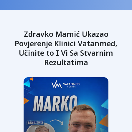
Zdravko Mamić Ukazao
Povjerenje Klinici Vatanmed,
Učinite to I Vi Sa Stvarnim
Up
Rezultatima
Tra