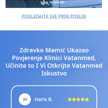
POGLEDAJTE SVE PRIJE POSLIJE
Zdravko Mamić Ukazao
Povjerenje Klinici Vatanmed,
Učinite to I Vi Otkrijte Vatanmed
Iskustvo
H
Haris B.